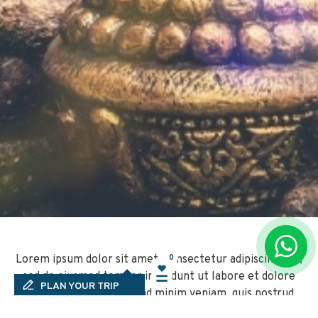
Lorem ipsum dolor sit amet, consectetur adipiscing elit,
0
0
sed do eiusmod tempor incididunt ut labore et dolore
PLAN YOUR TRIP
magna aliqua. Ut enim ad minim veniam, quis nostrud
exercitation ullamco laboris nisi ut aliquip ex ea